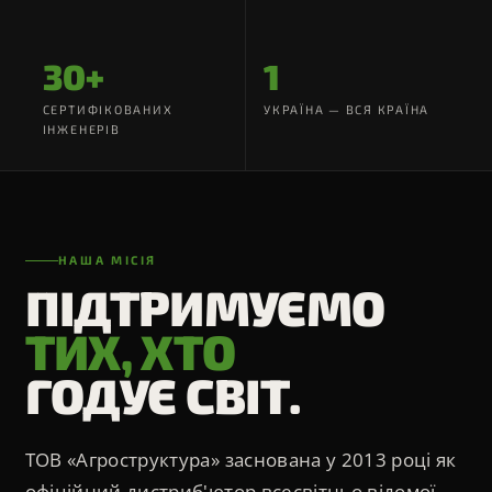
▸
Звітність
Фінансова звітність
30+
1
СЕРТИФІКОВАНИХ
УКРАЇНА — ВСЯ КРАЇНА
ІНЖЕНЕРІВ
НАША МІСІЯ
ПІДТРИМУЄМО
ТИХ, ХТО
ГОДУЄ СВІТ.
ТОВ «Агроструктура» заснована у 2013 році як
офіційний дистриб'ютор всесвітньо відомої