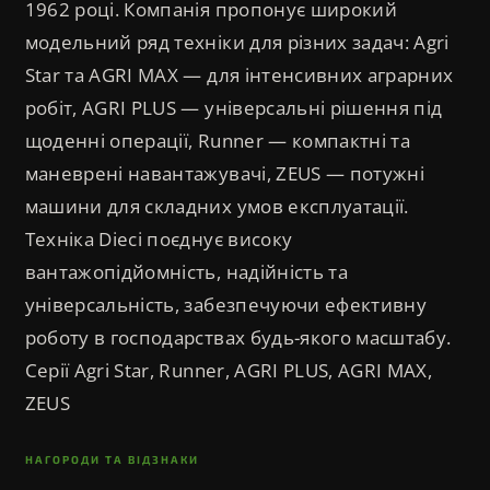
1962 році. Компанія пропонує широкий
модельний ряд техніки для різних задач: Agri
▸
Звітність
Фінансова звітність
Star та AGRI MAX — для інтенсивних аграрних
робіт, AGRI PLUS — універсальні рішення під
щоденні операції, Runner — компактні та
маневрені навантажувачі, ZEUS — потужні
машини для складних умов експлуатації.
Техніка Dieci поєднує високу
вантажопідйомність, надійність та
універсальність, забезпечуючи ефективну
роботу в господарствах будь-якого масштабу.
Серії Agri Star, Runner, AGRI PLUS, AGRI MAX,
ZEUS
НАГОРОДИ ТА ВІДЗНАКИ