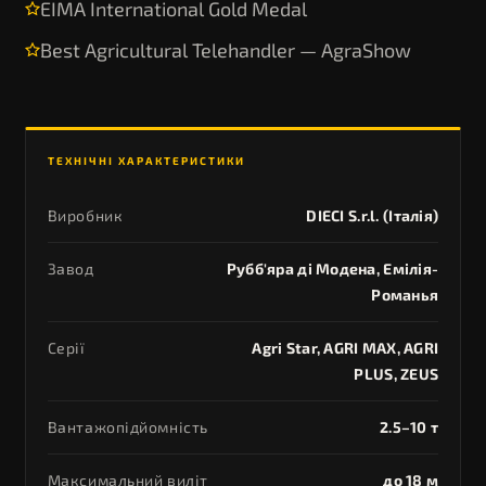
EIMA International Gold Medal
Best Agricultural Telehandler — AgraShow
ТЕХНІЧНІ ХАРАКТЕРИСТИКИ
Виробник
DIECI S.r.l. (Iталiя)
Завод
Рубб'яра ді Модена, Емілія-
Романья
Серії
Agri Star, AGRI MAX, AGRI
PLUS, ZEUS
Вантажопідйомність
2.5–10 т
Максимальний виліт
до 18 м