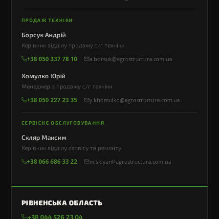
ПРОДАЖ ТЕХНІКИ
Борсук Андрій
Керівник відділу продажу с/г техніки
+38 050 337 78 10
a.borsuk@agrostructura.com.ua
Хомулко Юрій
Менеджер з продажу с/г техніки
+38 050 227 23 35
y.khomulko@agrostructura.com.ua
СЕРВІСНЕ ОБСЛУГОВУВАННЯ
Скляр Максим
Керівник відділу сервісу та ремонту
+38 066 686 33 22
m.sklyar@agrostructura.com.ua
РІВНЕНСЬКА ОБЛАСТЬ
+38 044 526 23 04