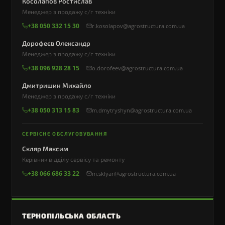
Косолапов Ростислав
Менеджер з продажу с/г техніки
+38 050 332 15 30
r.kosolapov@agrostructura.com.ua
Дорофеєв Олександр
Менеджер з продажу с/г техніки
+38 096 928 28 15
o.dorofeev@agrostructura.com.ua
Дмитришин Михайло
Менеджер з продажу с/г техніки
+38 050 313 15 83
m.dmytryshyn@agrostructura.com.ua
СЕРВІСНЕ ОБСЛУГОВУВАННЯ
Скляр Максим
Керівник відділу сервісу та ремонту
+38 066 686 33 22
m.sklyar@agrostructura.com.ua
ТЕРНОПІЛЬСЬКА ОБЛАСТЬ