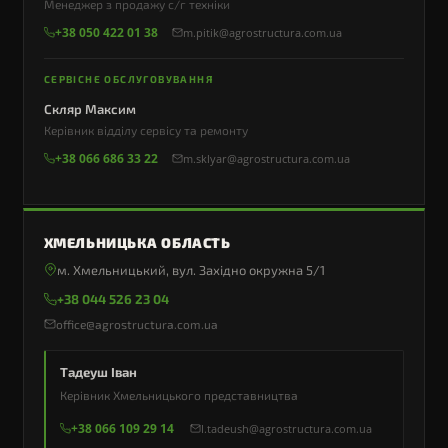
Менеджер з продажу с/г техніки
+38 050 422 01 38
m.pitik@agrostructura.com.ua
СЕРВІСНЕ ОБСЛУГОВУВАННЯ
Скляр Максим
Керівник відділу сервісу та ремонту
+38 066 686 33 22
m.sklyar@agrostructura.com.ua
ХМЕЛЬНИЦЬКА ОБЛАСТЬ
м. Хмельницький, вул. Західно окружна 5/1
+38 044 526 23 04
office@agrostructura.com.ua
Тадеуш Іван
Керівник Хмельницького представництва
+38 066 109 29 14
I.tadeush@agrostructura.com.ua