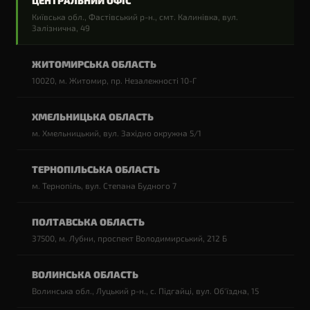
ЦЕНТРАЛЬНИЙ ОФІС
Київська обл., Фастівський р-н., смт. Калинівка, вул.
▸
Звітність
Фінансова звітність
Залізнична, 49
ЖИТОМИРСЬКА ОБЛАСТЬ
10020, м. Житомир, пр. Незалежності 10-Г
ХМЕЛЬНИЦЬКА ОБЛАСТЬ
м. Хмельницький, вул. Західно окружна 5/1
ТЕРНОПІЛЬСЬКА ОБЛАСТЬ
м. Тернопіль, вул. Степана Будного 7
ПОЛТАВСЬКА ОБЛАСТЬ
37500, м. Лубни, проспект Володимирський, 212 Б
ВОЛИНСЬКА ОБЛАСТЬ
Волинська обл., Луцький р-н., с. Підгайці, вул. Об'їздна, 15