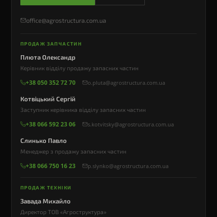
office@agrostructura.com.ua
ПРОДАЖ ЗАПЧАСТИН
Плюта Олександр
Керівник відділу продажу запасних частин
+38 050 352 72 70
o.pluta@agrostructura.com.ua
Котвіцький Сергій
Заступник керівника відділу запасних частин
+38 066 592 23 06
s.kotvitsky@agrostructura.com.ua
Слинько Павло
Менеджер з продажу запасних частин
+38 066 750 16 23
p.slynko@agrostructura.com.ua
ПРОДАЖ ТЕХНІКИ
Завада Михайло
Директор ТОВ «Агроструктура»