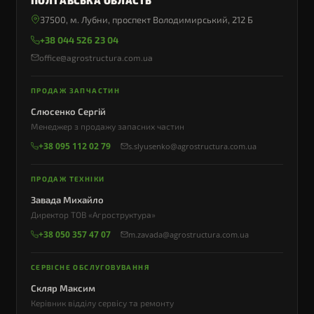
ПОЛТАВСЬКА ОБЛАСТЬ
37500, м. Лубни, проспект Володимирський, 212 Б
+38 044 526 23 04
office@agrostructura.com.ua
ПРОДАЖ ЗАПЧАСТИН
Слюсенко Сергій
Менеджер з продажу запасних частин
+38 095 112 02 79
s.slyusenko@agrostructura.com.ua
ПРОДАЖ ТЕХНІКИ
Завада Михайло
Директор ТОВ «Агроструктура»
+38 050 357 47 07
m.zavada@agrostructura.com.ua
СЕРВІСНЕ ОБСЛУГОВУВАННЯ
Скляр Максим
Керівник відділу сервісу та ремонту