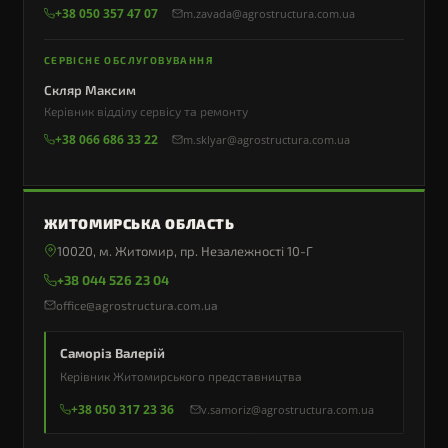
+38 050 357 47 07
m.zavada@agrostructura.com.ua
СЕРВІСНЕ ОБСЛУГОВУВАННЯ
Скляр Максим
Керівник відділу сервісу та ремонту
+38 066 686 33 22
m.sklyar@agrostructura.com.ua
ЖИТОМИРСЬКА ОБЛАСТЬ
10020, м. Житомир, пр. Незалежності 10-Г
+38 044 526 23 04
office@agrostructura.com.ua
Саморіз Валерій
Керівник Житомирського представництва
+38 050 317 23 36
v.samoriz@agrostructura.com.ua