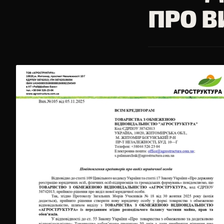
ПРО В
▸
Звітність
Фінансова звітність