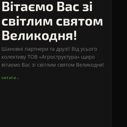
Вітаємо Вас зі
світлим святом
Великодня!
Шановні партнери та друзі! Від усього
колективу ТОВ «Агроструктура» щиро
вітаємо Вас зі світлим святом Великодня!
ЧИТАТИ
→