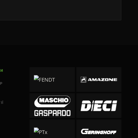
КИ
P
ІЇ
Ь