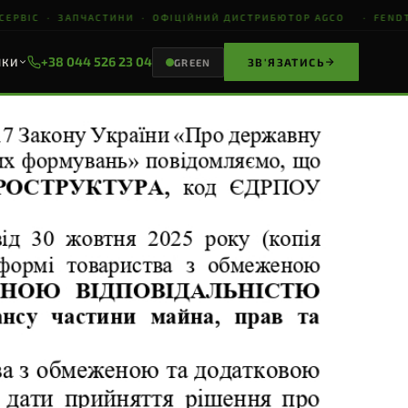
РВІС · ЗАПЧАСТИНИ · ОФІЦІЙНИЙ ДИСТРИБЮТОР AGCO · FENDT · A
+38 044 526 23 04
НКИ
ЗВ'ЯЗАТИСЬ
GREEN
ВЕСЬ КАТАЛОГ
СТВО
ЖНИВАРКИ
ВЕСЬ
КАТАЛОГ
178+ моделей
GERINGHOFF
S
ПЕРЕГЛЯНУТИ
ЗАПИТ НА
ЦІНУ
Відповімо за 1 год