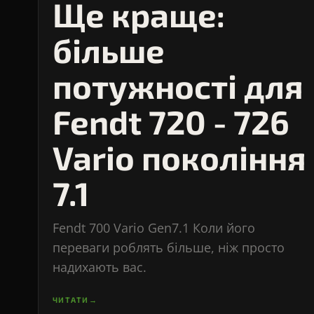
Ще краще:
більше
потужності для
Fendt 720 - 726
Vario покоління
7.1
Fendt 700 Vario Gen7.1 Коли його
переваги роблять більше, ніж просто
надихають вас.
ЧИТАТИ
→