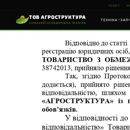
· FENDT · AMAZON
ТОВ АГРОСТРУКТУРА
ТЕХНІКА
ЗАП
СІЛЬСЬКОГОСПОДАРСЬКА ТЕХНІКА
ТОВ АГРОСТРУКТУРА
СІЛЬСЬКОГОСПОДАРСЬКА ТЕХНІКА
НАШІ ПАРТНЕРИ
ТЕХНІКА
ТРАКТОРИ & КОМБАЙНИ
ПОСІВНА ТЕХНІКА
ҐР
▸
FENDT
Трактори & Комбайни
▸
AMAZONE
Посівна техніка
FENDT
AMAZONE
▸
MASCHIO GASPARDO
Ґрунтообробна техніка
7 серій · 74–675 к.с.
CIRRUS · UX · ZA-TS
D
Vario CVT · FendtONE · IDEAL
Сівалки · Обприскувачі
К
▸
DIECI
Навантажувачі
ПЕРЕГЛЯНУТИ
ПЕРЕГЛЯНУТИ
П
▸
PTx
Точне землеробство