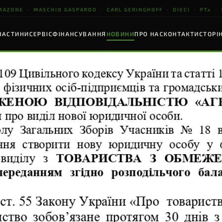
E · MASCHIO GASPARDO · CARL GERINGHOFF · DIECI · PTx · СЕ
ЧАСТИНИ
СЕРВІС
ФІНАНСУВАННЯ
НОВИНИ
ПРО НАС
КОНТАКТИ
СТОРІ
УНТООБРОБНА ТЕХНІКА
НАВАНТАЖУВАЧІ
ТОЧНЕ ЗЕМЛЕРОБ
MASCHIO
DIECI
PTx
GASPARDO
RACULA · VELOCE · ARTIGLIO
Agri Star · Agri Farmer
GPS ±2 см · ISOBU
ультиватори · Борони
До 10 т · До 18 м
ПЕРЕГЛЯНУТИ
ЕРЕГЛЯНУТИ
ПЕРЕГЛЯНУТИ