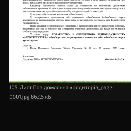
105. Лист Повідомлення кредиторів_page-
0001.jpg
862,5 кБ