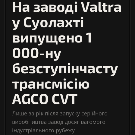
На заводі Valtra
у Суолахті
випущено 1
000-ну
безступінчасту
трансмісію
AGCO CVT
Лише за рік після запуску серійного
виробництва завод досяг вагомого
індустріального рубежу