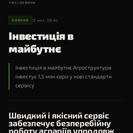
CVT
·
Борони
т ·
ВСІ НОВИНИ
▸
GERINGHOFF
Жниварки
·
Обприскувачі
До
ПЕРЕГЛЯНУТИ
FendtONE
18
ЗАПИТ НА
ПЕРЕГЛЯНУТИ
·
м
→ Весь каталог
ЦІНУ
IDEAL
12 лист., 08:40
НОВИНИ
ПЕРЕГЛЯНУТИ
Відповімо за 1
ПЕРЕГЛЯНУТИ
год
Інвестиція в
майбутнє
СЕРВІС
ЗАПЧАСТИНИ
ФІНАНСУВАННЯ
PTX
PM360 — СЕЗОННИЙ ОГЛЯД
Інвестиція в майбутнє Агроструктура
СТОРІНКИ
інвестує 1,5 млн євро у нові стандарти
сервісу
▸
AGCO Corp
Світовий лідер агротехніки
▸
Рішення
Під тип господарства
Швидкий і якісний сервіс
▸
Технології
Precision Agriculture
забезпечує безперебійну
роботу аграріїв упродовж
▸
Мережа
7 представництв