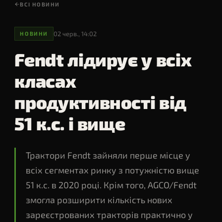
CVT
·
Борони
т ·
ВСІ НОВИНИ
▸
GERINGHOFF
Жниварки
·
Обприскувачі
До
ПЕРЕГЛЯНУТИ
FendtONE
18
ЗАПИТ НА
ПЕРЕГЛЯНУТИ
·
м
→ Весь каталог
ЦІНУ
IDEAL
02 черв., 14:02
НОВИНИ
ПЕРЕГЛЯНУТИ
Відповімо за 1
ПЕРЕГЛЯНУТИ
год
Fendt лідирує у всіх
класах
СЕРВІС
ЗАПЧАСТИНИ
ФІНАНСУВАННЯ
PTX
PM360 — СЕЗОННИЙ ОГЛЯД
продуктивності від
51 к.с. і вище
СТОРІНКИ
Трактори Fendt зайняли перше місце у
▸
AGCO Corp
Світовий лідер агротехніки
всіх сегментах ринку з потужністю вище
▸
Рішення
Під тип господарства
51 к.с. в 2020 році. Крім того, AGCO/Fendt
▸
Технології
змогла розширити кількість нових
Precision Agriculture
зареєстрованих тракторів практично у
▸
Мережа
7 представництв