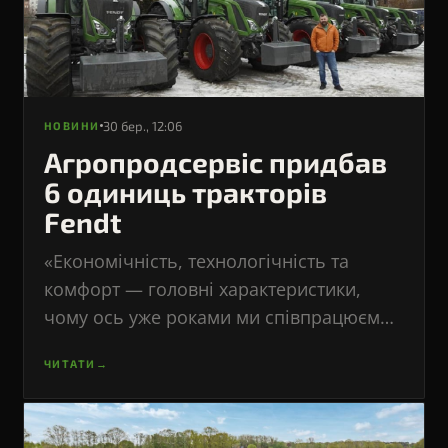
30 бер., 12:06
НОВИНИ
Агропродсервіс придбав
6 одиниць тракторів
Fendt
«Економічність, технологічність та
комфорт — головні характеристики,
чому ось уже роками ми співпрацюємо
з нашими партнерами – дилерами
ЧИТАТИ
→
бренду Fendt компанією
«Агроструктура», – Віталій Чайківський,
технічний директор компанії