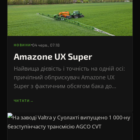
«Агропродсервіс»
04 черв., 07:18
НОВИНИ
Amazone UX Super
Найвища дієвість і точність на одній осі:
причіпний обприскувач Amazone UX
Super з фактичним обсягом бака до
9.000 л і шириною захвату 42 м
ЧИТАТИ
→