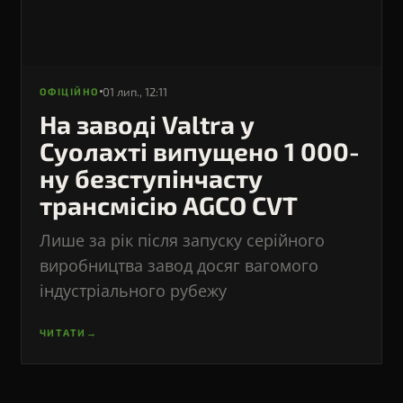
01 лип., 12:11
ОФІЦІЙНО
На заводі Valtra у
Суолахті випущено 1 000-
ну безступінчасту
трансмісію AGCO CVT
Лише за рік після запуску серійного
виробництва завод досяг вагомого
індустріального рубежу
ЧИТАТИ
→