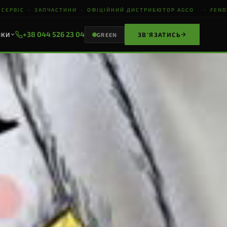
ЕРВІС · ЗАПЧАСТИНИ · ОФІЦІЙНИЙ ДИСТРИБЮТОР AGCO · FENDT · 
+38 044 526 23 04
НКИ
ЗВ'ЯЗАТИСЬ
GREEN
ВЕСЬ КАТАЛОГ
СТВО
ЖНИВАРКИ
ВЕСЬ
КАТАЛОГ
178+ моделей
GERINGHOFF
S
ПЕРЕГЛЯНУТИ
ЗАПИТ НА
ЦІНУ
Відповімо за 1 год