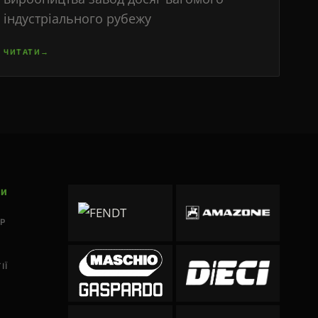
індустріального рубежу
ЧИТАТИ
→
КИ
P
ІЇ
Ь