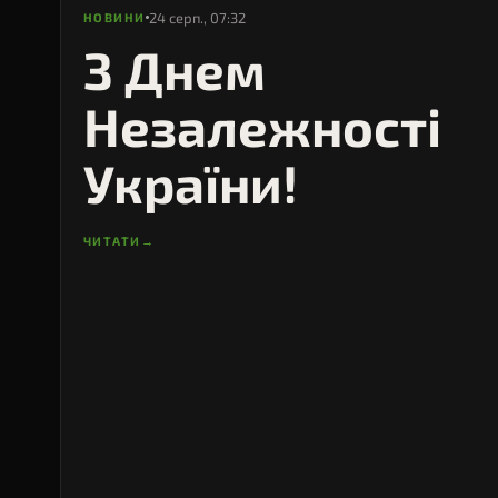
24 серп., 07:32
НОВИНИ
З Днем
Незалежності
України!
ЧИТАТИ
→