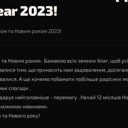
ar 2023!
вом та Новим роком 2023!
 та Новим роком . Бажаємо всіх земних благ, щоб усі
малися тим, що приносить нам задоволення, досяга
валися. А ще хочемо побажати побільше радісних мо
мні спогади .
дарує найголовніше - перемогу . Нехай 12 місяців Н
иємними новинами.
 та Нового року!