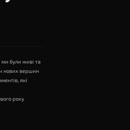
 ми були живі та
ли нових вершин
ментів, які
ового року