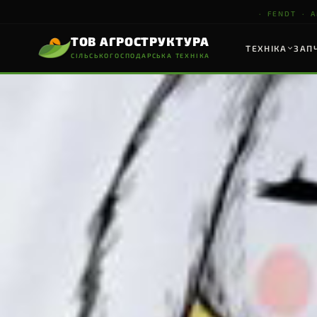
· FENDT · AMAZO
ТОВ АГРОСТРУКТУРА
ТЕХНІКА
ЗАП
СІЛЬСЬКОГОСПОДАРСЬКА ТЕХНІКА
ТОВ АГРОСТРУКТУРА
СІЛЬСЬКОГОСПОДАРСЬКА ТЕХНІКА
НАШІ ПАРТНЕРИ
ТЕХНІКА
ТРАКТОРИ & КОМБАЙНИ
ПОСІВНА ТЕХНІКА
ҐР
▸
FENDT
Трактори & Комбайни
▸
AMAZONE
Посівна техніка
FENDT
AMAZONE
▸
MASCHIO GASPARDO
Ґрунтообробна техніка
7 серій · 74–675 к.с.
CIRRUS · UX · ZA-TS
D
Vario CVT · FendtONE · IDEAL
Сівалки · Обприскувачі
К
▸
DIECI
Навантажувачі
ПЕРЕГЛЯНУТИ
ПЕРЕГЛЯНУТИ
П
▸
PTx
Точне землеробство