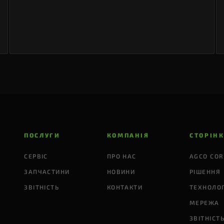
ваші потреби в області посіву та
забезпечити вам максимальний врожай!
ПОСЛУГИ
КОМПАНІЯ
СТОРІН
СЕРВІС
ПРО НАС
AGCO COR
ЗАПЧАСТИНИ
НОВИНИ
РІШЕННЯ
ЗВІТНІСТЬ
КОНТАКТИ
ТЕХНОЛОГ
МЕРЕЖА
ЗВІТНІСТ