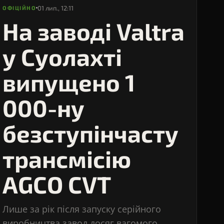
01 лип., 12:11
ОФІЦІЙНО
На заводі Valtra
у Суолахті
випущено 1
000-ну
безступінчасту
трансмісію
AGCO CVT
Лише за рік після запуску серійного
виробництва завод досяг вагомого