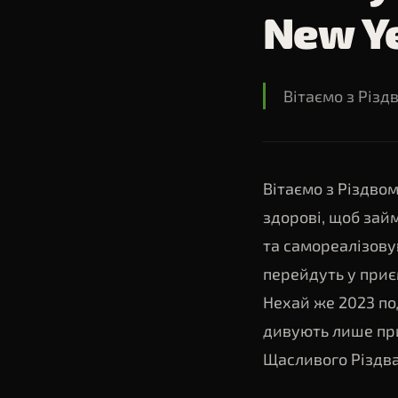
New Ye
▸
Звітність
Фінансова звітність
Вітаємо з Різд
Вітаємо з Різдвом
здорові, щоб зай
та самореалізову
перейдуть у приє
Нехай же 2023 по
дивують лише пр
Щасливого Різдва