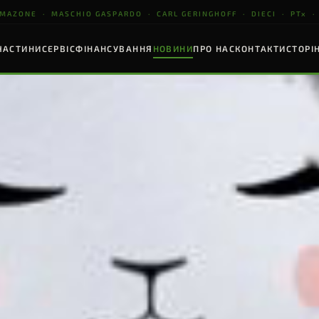
NE · MASCHIO GASPARDO · CARL GERINGHOFF · DIECI · PTx · С
ЧАСТИНИ
СЕРВІС
ФІНАНСУВАННЯ
НОВИНИ
ПРО НАС
КОНТАКТИ
СТОРІ
УНТООБРОБНА ТЕХНІКА
НАВАНТАЖУВАЧІ
ТОЧНЕ ЗЕМЛЕРОБ
MASCHIO
DIECI
PTx
GASPARDO
RACULA · VELOCE · ARTIGLIO
Agri Star · Agri Farmer
GPS ±2 см · ISOBU
ультиватори · Борони
До 10 т · До 18 м
ПЕРЕГЛЯНУТИ
ЕРЕГЛЯНУТИ
ПЕРЕГЛЯНУТИ