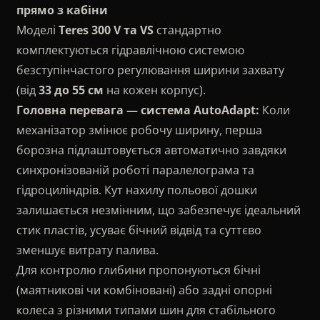
прямо з кабіни
Моделі
Teres 300 V та VS
стандартно
комплектуються гідравлічною системою
безступінчастого регулювання ширини захвату
(від
33 до 55 см
на кожен корпус).
Головна перевага — система AutoAdapt:
Коли
механізатор змінює робочу ширину, перша
борозна підлаштовується автоматично завдяки
синхронізованій роботі паралелограма та
гідроциліндрів. Кут нахилу польової дошки
залишається незмінним, що забезпечує ідеальний
стик пластів, усуває бічний відвід та суттєво
зменшує витрату палива.
Для контролю глибини пропонуються бічні
(маятникові чи комбіновані) або задні опорні
колеса з різними типами шин для стабільного