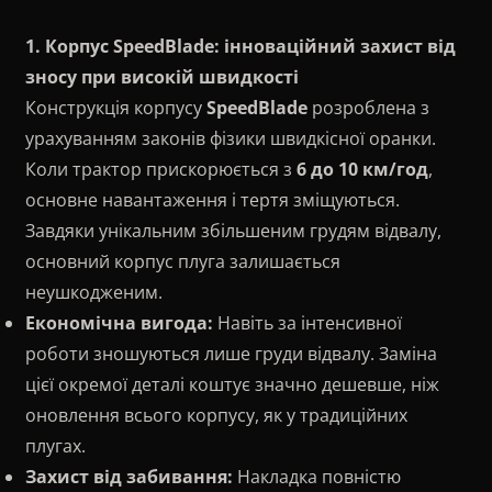
▸
Звітність
Фінансова звітність
1. Корпус SpeedBlade: інноваційний захист від
зносу при високій швидкості
Конструкція корпусу
SpeedBlade
розроблена з
урахуванням законів фізики швидкісної оранки.
Коли трактор прискорюється з
6 до 10 км/год
,
основне навантаження і тертя зміщуються.
Завдяки унікальним збільшеним грудям відвалу,
основний корпус плуга залишається
неушкодженим.
Економічна вигода:
Навіть за інтенсивної
роботи зношуються лише груди відвалу. Заміна
цієї окремої деталі коштує значно дешевше, ніж
оновлення всього корпусу, як у традиційних
плугах.
Захист від забивання:
Накладка повністю