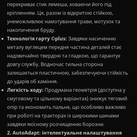
перекриває стик лемеша, ховаючи його під
кріпленням. Це, разом із відкритою стійкою,
унеможливлює намотування трави, мотузок та
накопичення бруду.
Технологія гарту ©plus:
Завдяки насиченню
металу вуглецем передня частина деталей стає
надзвичайно твердою та гладкою, що гарантує
довгу службу. Водночас тильна сторона
залишається пластичною, забезпечуючи стійкість
до ударів об каміння.
Легкість ходу:
Продумана геометрія (доступна у
смуговому та цільному варіантах) знижує тяговий
опір та економить пальне, що особливо важливо
при роботі на тракторах із широкими шинами
завдяки якісному розчищенню борозни.
2. AutoAdapt: інтелектуальне налаштування