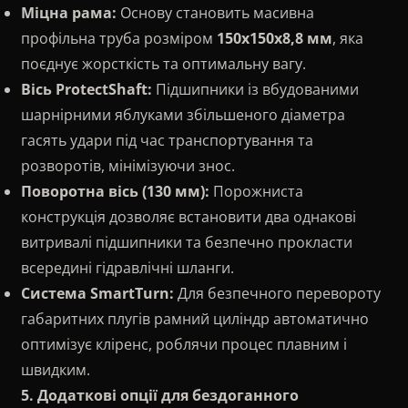
Міцна рама:
Основу становить масивна
профільна труба розміром
150х150х8,8 мм
, яка
поєднує жорсткість та оптимальну вагу.
Вісь ProtectShaft:
Підшипники із вбудованими
шарнірними яблуками збільшеного діаметра
гасять удари під час транспортування та
розворотів, мінімізуючи знос.
Поворотна вісь (130 мм):
Порожниста
конструкція дозволяє встановити два однакові
витривалі підшипники та безпечно прокласти
всередині гідравлічні шланги.
Система SmartTurn:
Для безпечного перевороту
габаритних плугів рамний циліндр автоматично
оптимізує кліренс, роблячи процес плавним і
швидким.
5. Додаткові опції для бездоганного