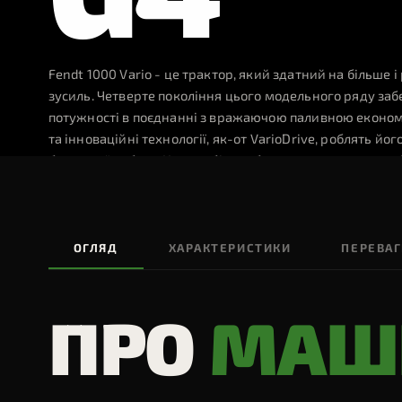
▸
GERINGHOFF
СЕРВІС
ЗАПЧАСТИНИ
ФІНАНСУВАННЯ
PTX
PM360 — СЕЗОННИЙ ОГ
Жниварки
→ Весь каталог
Fendt 1000 Vario - це трактор, який здатний на більше 
зусиль. Четверте покоління цього модельного ряду забез
потужності в поєднанні з вражаючою паливною економ
та інноваційні технології, як-от VarioDrive, роблять й
будь-якої роботи. Нова кабіна забезпечує першокласни
концепції освітлення 360 кругову оглядовість у нічну п
СТОРІНКИ
ЗАПРОСИТИ ЦІНУ
ДЕТАЛЬНІШЕ
ОГЛЯД
ХАРАКТЕРИСТИКИ
ПЕРЕВА
▸
AGCO Corp
Світовий лідер агротехніки
ПРО
МАШ
430 л/хв
550 к.с.
36
▸
Рішення
Під тип господарства
▸
Технології
Precision Agriculture
ГІДРОСИСТЕМА
DYNAMICPERFORMANCE
ОСВІТЛ
▸
Мережа
7 представництв