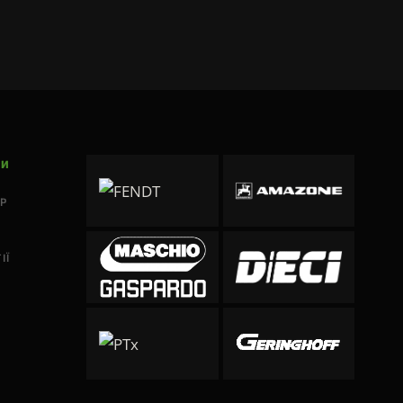
КИ
P
ІЇ
Ь