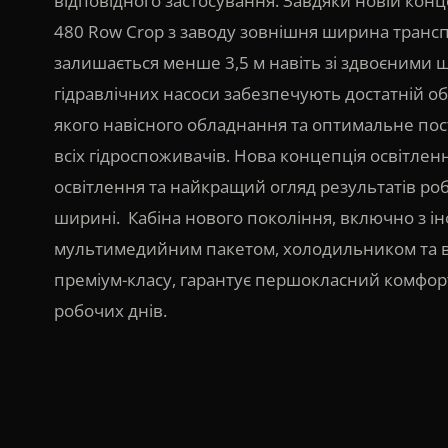
відповідного застосування. Завдяки новій кон
480 Row Crop з заводу зовнішня ширина транс
залишається менше 3,5 м навіть зі здвоєними 
гідравлічних насоси забезпечують достатній об'
якого навісного обладнання та оптимальне по
всіх гідроспоживачів. Нова концепція освітлен
освітлення та найкращий огляд результатів роб
ширині. Кабіна нового покоління, включно з і
мультимедийним пакетом, холодильником та в
преміум-класу, гарантує першокласний комфор
робочих днів.