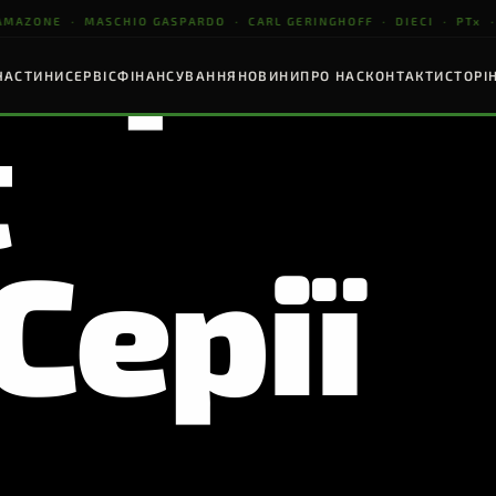
тори
ZONE · MASCHIO GASPARDO · CARL GERINGHOFF · DIECI · PTx ·
ЧАСТИНИ
СЕРВІС
ФІНАНСУВАННЯ
НОВИНИ
ПРО НАС
КОНТАКТИ
СТОРІ
t
УНТООБРОБНА ТЕХНІКА
НАВАНТАЖУВАЧІ
ТОЧНЕ ЗЕМЛЕРОБ
Серії
MASCHIO
DIECI
PTx
GASPARDO
RACULA · VELOCE · ARTIGLIO
Agri Star · Agri Farmer
GPS ±2 см · ISOBU
ультиватори · Борони
До 10 т · До 18 м
ПЕРЕГЛЯНУТИ
ЕРЕГЛЯНУТИ
ПЕРЕГЛЯНУТИ