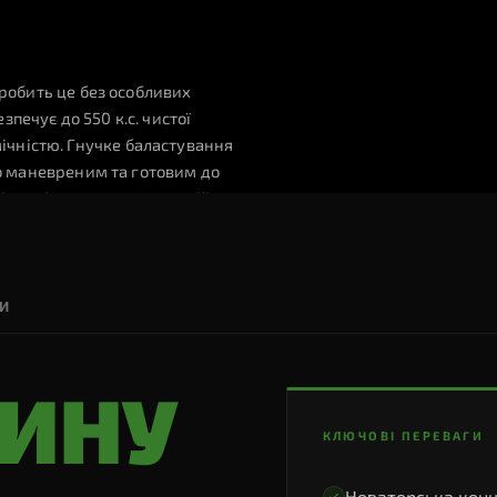
ЛЯД
і робить це без особливих
печує до 550 к.с. чистої
ічністю. Гнучке баластування
ого маневреним та готовим до
й комфорт, а завдяки новій
ору.
ГИ
ИНУ
0°
КЛЮЧОВІ ПЕРЕВАГИ
ЕННЯ
Новаторська конц