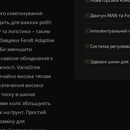
ного компонування
Двигун MAN та Fe
дить для важких робіт
у та логістики – таким
Інтелектуальний п
Завдяки Fendt Adaptive
Система регулюва
еби зменшити
 навісне обладнання з
Здвоєні шини для 
ості. VarioDrive
ичайно високе тягове
езпечення високої
 тиску в шинах
ами коліс збільшують
к на ґрунт. Простий
заміну для