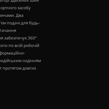
цепції здвоєних шин
портного засобу
шинами. Два
єм подачі для будь-
стачання
ня забезпечує 360°
оти по всій робочій
нформаційно-
одійським сидінням
т протягом довгих