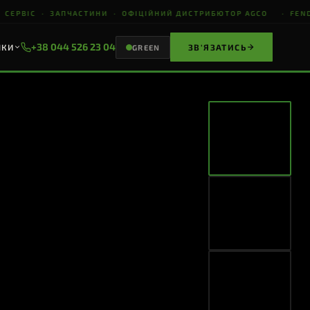
 СЕРВІС · ЗАПЧАСТИНИ · ОФІЦІЙНИЙ ДИСТРИБЮТОР AGCO · FENDT 
+38 044 526 23 04
НКИ
ЗВ'ЯЗАТИСЬ
GREEN
ВЕСЬ КАТАЛОГ
СТВО
ЖНИВАРКИ
ВЕСЬ
КАТАЛОГ
178+ моделей
GERINGHOFF
S
ПЕРЕГЛЯНУТИ
ЗАПИТ НА
ЦІНУ
Відповімо за 1 год