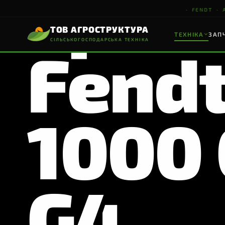
Трак
· FENDT · AMA
ТОВ АГРОСТРУКТУРА
ТЕХНІКА
ЗАП
СІЛЬСЬКОГОСПОДАРСЬКА ТЕХНІКА
Fend
ТОВ АГРОСТРУКТУРА
СІЛЬСЬКОГОСПОДАРСЬКА ТЕХНІКА
НАШІ ПАРТНЕРИ
ТЕХНІКА
ТРАКТОРИ & КОМБАЙНИ
ПОСІВНА ТЕХНІКА
ҐР
1000 
▸
FENDT
Трактори & Комбайни
▸
AMAZONE
Посівна техніка
FENDT
AMAZONE
▸
MASCHIO GASPARDO
Ґрунтообробна техніка
7 серій · 74–675 к.с.
CIRRUS · UX · ZA-TS
D
G4
Vario CVT · FendtONE · IDEAL
Сівалки · Обприскувачі
К
▸
DIECI
Навантажувачі
ПЕРЕГЛЯНУТИ
ПЕРЕГЛЯНУТИ
П
▸
PTx
Точне землеробство