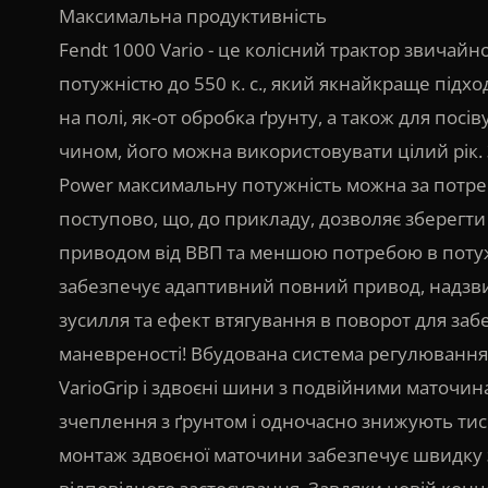
Максимальна продуктивність
▸
Звітність
Фінансова звітність
Fendt 1000 Vario - це колісний трактор звичай
потужністю до 550 к. с., який якнайкраще підхо
на полі, як-от обробка ґрунту, а також для посів
чином, його можна використовувати цілий рік. 
Power максимальну потужність можна за потр
поступово, що, до прикладу, дозволяє зберегти
приводом від ВВП та меншою потребою в потужн
забезпечує адаптивний повний привод, надзв
зусилля та ефект втягування в поворот для заб
маневреності! Вбудована система регулювання
VarioGrip і здвоєні шини з подвійними маточин
зчеплення з ґрунтом і одночасно знижують тис
монтаж здвоєної маточини забезпечує швидку 