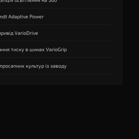
ndt Adaptive Power
ривід VarioDrive
ння тиску в шинах VarioGrip
просапних культур із заводу