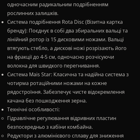
одночасним радикальним подрібненням
▸
Звітність
Фінансова звітність
рослинних залишків.
Система подрібнення Rota Disc (Візитна картка
бренду): Поєднує в собі два збиральних вальці та
лінійний ротор із 15 дисковими ножами. Вальці
втягують стебло, а дискові ножі розрізають його
на фракції до 4-5 см, одночасно розчісуючи
волокна для швидкого перегнивання.
Система Mais Star: Класична та надійна система з
чотирма ротаційними ножами на кожне
рядостроїння. Забезпечує чисте відокремлення
качана без пошкодження зерна.
Технічні особливості:
Гідравлічне регулювання відривних пластин
безпосередньо з кабіни комбайна.
Редуктори з алюмінієвого сплаву для зниження