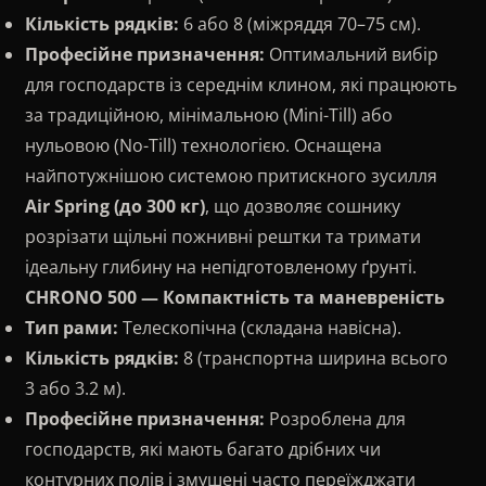
Кількість рядків:
6 або 8 (міжряддя 70–75 см).
▸
Звітність
Фінансова звітність
Професійне призначення:
Оптимальний вибір
для господарств із середнім клином, які працюють
за традиційною, мінімальною (Mini-Till) або
нульовою (No-Till) технологією. Оснащена
найпотужнішою системою притискного зусилля
Air Spring (до 300 кг)
, що дозволяє сошнику
розрізати щільні пожнивні рештки та тримати
ідеальну глибину на непідготовленому ґрунті.
CHRONO 500 — Компактність та маневреність
Тип рами:
Телескопічна (складана навісна).
Кількість рядків:
8 (транспортна ширина всього
3 або 3.2 м).
Професійне призначення:
Розроблена для
господарств, які мають багато дрібних чи
контурних полів і змушені часто переїжджати