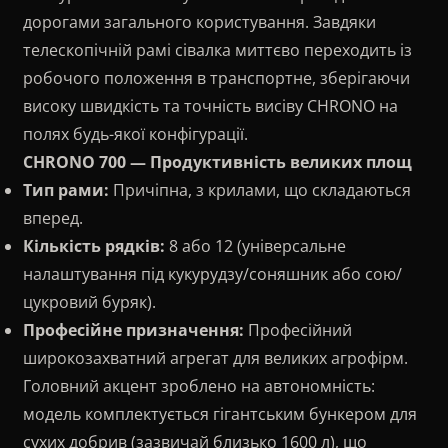
дорогами загального користування. Завдяки
телескопічній рамі сівалка миттєво переходить із
робочого положення в транспортне, зберігаючи
високу швидкість та точність висіву CHRONO на
полях будь-якої конфігурації.
CHRONO 700 — Продуктивність великих площ
Тип рами:
Причіпна, з крилами, що складаються
вперед.
Кількість рядків:
8 або 12 (універсальне
налаштування під кукурудзу/соняшник або сою/
цукровий буряк).
Професійне призначення:
Професійний
широкозахватний агрегат для великих агрофірм.
Головний акцент зроблено на автономність:
модель комплектується гігантським бункером для
сухих добрив (зазвичай близько 1600 л), що