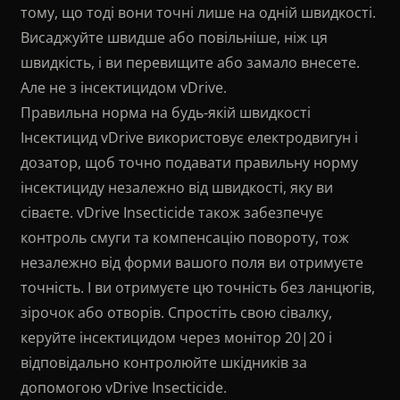
тому, що тоді вони точні лише на одній швидкості.
▸
Звітність
Фінансова звітність
Висаджуйте швидше або повільніше, ніж ця
швидкість, і ви перевищите або замало внесете.
Але не з інсектицидом vDrive.
Правильна норма на будь-якій швидкості
Інсектицид vDrive використовує електродвигун і
дозатор, щоб точно подавати правильну норму
інсектициду незалежно від швидкості, яку ви
сіваєте. vDrive Insecticide також забезпечує
контроль смуги та компенсацію повороту, тож
незалежно від форми вашого поля ви отримуєте
точність. І ви отримуєте цю точність без ланцюгів,
зірочок або отворів. Спростіть свою сівалку,
керуйте інсектицидом через монітор 20|20 і
відповідально контролюйте шкідників за
допомогою vDrive Insecticide.